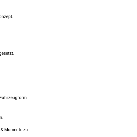
onzept.
gesetzt.
.
e Fahrzeugform
n.
l & Momente zu