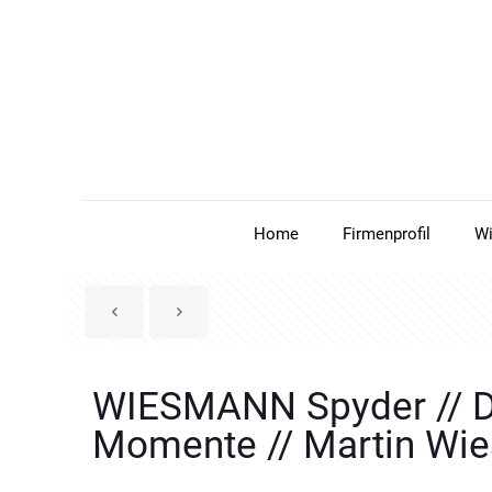
Home
Firmenprofil
W
WIESMANN Spyder // De
Momente // Martin Wi