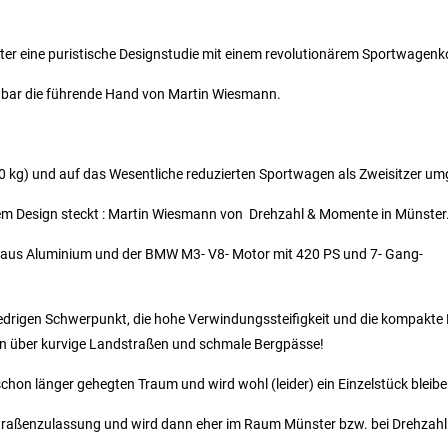
ter eine puristische Designstudie mit einem revolutionärem Sportwagenk
nbar die führende Hand von Martin Wiesmann.
80 kg) und auf das Wesentliche reduzierten Sportwagen als Zweisitzer um
esem Design steckt : Martin Wiesmann von Drehzahl & Momente in Münster
T aus Aluminium und der BMW M3- V8- Motor mit 420 PS und 7- Gang-
niedrigen Schwerpunkt, die hohe Verwindungssteifigkeit und die kompakt
ren über kurvige Landstraßen und schmale Bergpässe!
chon länger gehegten Traum und wird wohl (leider) ein Einzelstück bleibe
traßenzulassung und wird dann eher im Raum Münster bzw. bei Drehzah