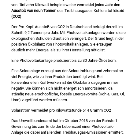
von fünfzehn Kilowatt beispielsweise
vermeidet jedes Jahr den
Ausstoß von neun Tonnen
des Treibhausgases Kohlenstoffdioxid
(CO2).
Der Pro-Kopf-Ausstoß von CO2 in Deutschland beträgt derzeit im
Schnitt 9,2 Tonnen pro Jahr. Mit Photovoltaikanlagen werden diese
ökologischen Schulden drastisch verringert. Der Grund liegt in der
positiven Ökobilanz von Photovoltaikanlagen. Sie erzeugen
deutlich mehr Energie, als zu ihrer Herstellung nötig ist.
Eine Photovoltaikanlage produziert bis zu 30 Jahre Ökostrom.
Eine Solaranlage erzeugt aus der Solarstrahlung rund zehnmal so
viel Energie, wie zu ihrer Produktion benötigt wird. Bei
konventionellen Kraftwerken ist die Ökobilanz dagegen immer
negativ. Sie können sich nicht energetisch amortisieren, da
ständig neue erschöpfliche, fossile Energievorräte (Kohle, Gas, Öl,
Uran) zugeführt werden müssen.
Solarstrom vermeidet pro Kilowattstunde 614 Gramm CO2
Das Umweltbundesamt hat im Oktober 2018 von der Rohstoff-
Gewinnung bis zum Ende der Lebenszeit einer Photovoltaik-
Anlage die dabei anfallenden Treibhausgas-Emissionen ermittelt.